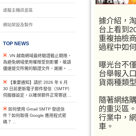
虛擬主機訊息區
據介紹，
網站架設及製作
台上看到2
重複抽檢
TOP NEWS
過程中如
.VN 越南網域最終驗證截止期限，
為避免網域使用權限受到影響，敬請
曝光台不
儘速提交所需的驗證文件，謝謝。 ...
台舉報入
貨兩種類
【重要通知】請於 2026 年 6 月
30 日前更新電子郵件發信（SMTP）
伺服器設定，以確保郵件正常寄送 ...
隨著網絡
的重災區。
如何使用 Gmail SMTP 發送信
件？如何取得 Google 應用程式密
行業中，
碼？ ...
車。