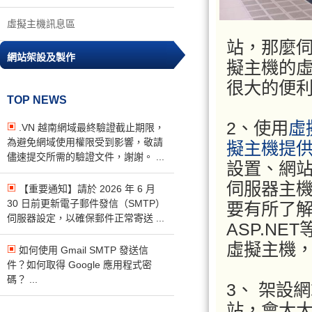
虛擬主機訊息區
站，那麼
網站架設及製作
擬主機的
很大的便
TOP NEWS
2、使用
虛
.VN 越南網域最終驗證截止期限，
為避免網域使用權限受到影響，敬請
擬主機提
儘速提交所需的驗證文件，謝謝。 ...
設置、網
伺服器主
【重要通知】請於 2026 年 6 月
30 日前更新電子郵件發信（SMTP）
要有所了解，
伺服器設定，以確保郵件正常寄送 ...
ASP.N
虛擬主機
如何使用 Gmail SMTP 發送信
件？如何取得 Google 應用程式密
碼？ ...
3、 架設
站，會大