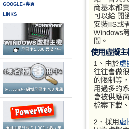
GOOGLE+專頁
商基本都
LINKS
可以給 開
安裝IIS或者
Windo
間。
使用虛擬主
1、由於
虛
往往會做很
的限制等
用過多的
會被供應
檔案下載、
2、採用
虛