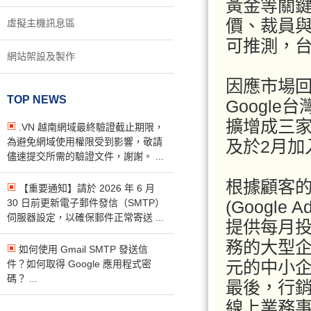
黃金等關鍵
價、裁員
虛擬主機訊息區
可推測，
網站架設及製作
因應市場
TOP NEWS
Googl
擴增成三
.VN 越南網域最終驗證截止期限，
為避免網域使用權限受到影響，敬請
及於2月加
儘速提交所需的驗證文件，謝謝。 ...
根據顧客的
【重要通知】請於 2026 年 6 月
30 日前更新電子郵件發信（SMTP）
(Google
伺服器設定，以確保郵件正常寄送 ...
提供每月投
務的大型企
如何使用 Gmail SMTP 發送信
元的中小企
件？如何取得 Google 應用程式密
碼？ ...
最後，行銷
線上業務