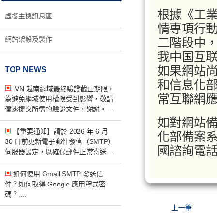
根據《工
虛擬主機訊息區
情專項行
網站架設及製作
二階段中
我中国互联
如果網站
TOP NEWS
和信息化
.VN 越南網域最終驗證截止期限，
常互聯網
為避免網域使用權限受到影響，敬請
儘速提交所需的驗證文件，謝謝。 ...
如對網站
【重要通知】請於 2026 年 6 月
化部備案系統
30 日前更新電子郵件發信（SMTP）
國諮詢電話：
伺服器設定，以確保郵件正常寄送 ...
如何使用 Gmail SMTP 發送信
件？如何取得 Google 應用程式密
碼？ ...
上一筆