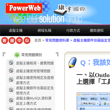
虛擬主機
網域名稱
付款方式
繳款通知
首頁
>
常見問題資料庫
>
虛擬主機郵件信箱設定
常見問題類別
Q：我該如
虛擬主機租用、繳費問題
虛擬主機使用管理問題
一、以Outlo
虛擬主機使用規定及違規
上選擇「工
處理方式
虛擬主機郵件信箱設定及
使用方式
虛擬主機MySQL資料庫
設定上傳方式
網域名稱申請/使用問題