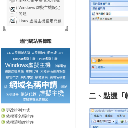
Windows 虛擬主機設定
問題
Linux 虛擬主機設定問題
熱門網站雲標籤
.CN大陸網域名稱-大陸網址註冊申請
JSP-
Tomcat虛擬主機
Linux虛擬主機
Windows虛擬主機
中華電信
線路虛擬主機
主機代管
大陸香港網頁空間
網址申請
網址申請
網域名稱
網域名稱價
網域名稱申請
格
網域
虛擬主機
網站代管
二、點選「
名稱註冊
虛擬主機免費搬家
更改排列方式
依標簽名稱排序
依標籤強度排序