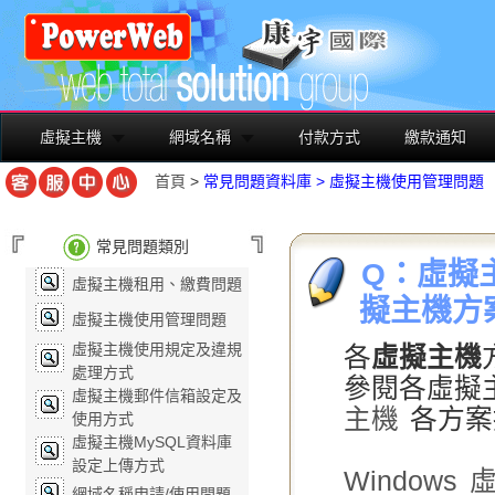
虛擬主機
網域名稱
付款方式
繳款通知
首頁
>
常見問題資料庫
>
虛擬主機使用管理問題
常見問題類別
Q：虛擬
虛擬主機租用、繳費問題
擬主機方
虛擬主機使用管理問題
虛擬主機使用規定及違規
各
虛擬主機
處理方式
參閱各虛擬
虛擬主機郵件信箱設定及
主機
各方案
使用方式
虛擬主機MySQL資料庫
設定上傳方式
Windows
網域名稱申請/使用問題