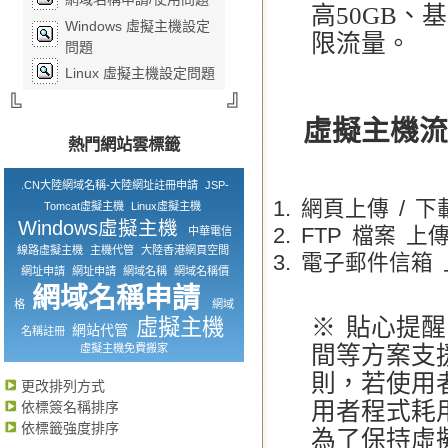
高50GB、
Windows 虛擬主機設定
限流量。
問題
Linux 虛擬主機設定問題
虛擬主機
熱門網站雲標籤
.CN大陸網域名稱-大陸網址註冊申請
JSP-
網頁上傳 / 下
Tomcat虛擬主機
Linux虛擬主機
Windows虛擬主機
FTP 檔案 上傳
中華電信
線路虛擬主機
主機代管
大陸香港網頁空間
電子郵件信箱 
網址申請
網址申請
網域名稱
網域名稱價
網域名稱申請
格
網域
※ 貼心提
虛擬主機
網站代管
名稱註冊
虛擬主機免費搬家
間等方案支
則，若使用
更改排列方式
用者程式耗
依標簽名稱排序
依標籤強度排序
為了保持虛