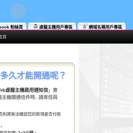
book 粉絲頁
虛擬主機用戶專區
網域名稱用戶專區
首頁
機多久才能開通呢？
rWeb虛擬主機啟用通知信
」寄
虛擬主機開通信件時, 請來信與
否則將無法確認您的款項是否付款
。
款資訊約需
1~2小時
。