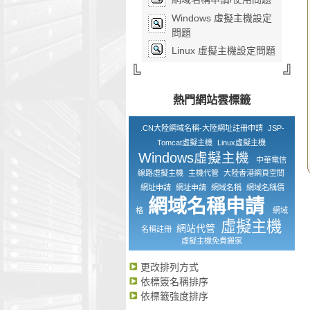
Windows 虛擬主機設定
問題
Linux 虛擬主機設定問題
熱門網站雲標籤
.CN大陸網域名稱-大陸網址註冊申請
JSP-
Tomcat虛擬主機
Linux虛擬主機
Windows虛擬主機
中華電信
線路虛擬主機
主機代管
大陸香港網頁空間
網址申請
網址申請
網域名稱
網域名稱價
網域名稱申請
格
網域
虛擬主機
網站代管
名稱註冊
虛擬主機免費搬家
更改排列方式
依標簽名稱排序
依標籤強度排序