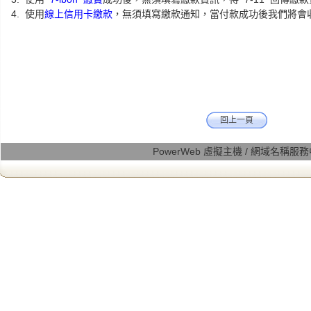
使用
線上信用卡繳款
，無須填寫繳款通知，當付款成功後我們將會
回上一頁
PowerWeb 虛擬主機 / 網域名稱服