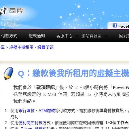
Face
付款方式
繳款通知
客服中心
網站資源區
回到
料庫
>
虛擬主機租用、繳費問題
Q：繳款後我所租用的虛擬主
我們會於「
款項確認
」後，於 2 ~4個小時內將「
Powe
送至您設定的 E-Mail 信箱, 若超過 12 小時尚未收到
我們聯絡。
使用
銀行匯款
、
ATM繳款
等付款方式，需於繳款後
填寫付款資訊
，
成功。
使用
便利商店付款
方式，依照便利商店繳款回傳約
需 1~3個工作天
使用
7-ibon 繳費
成功後，無須填寫繳款資訊，待 7-11 回傳繳