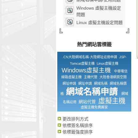
Windows 虛擬主機設定
問題
Linux 虛擬主機設定問題
熱門網站雲標籤
.CN大陸網域名稱-大陸網址註冊申請
JSP-
Tomcat虛擬主機
Linux虛擬主機
Windows虛擬主機
中華電信
線路虛擬主機
主機代管
大陸香港網頁空間
網址申請
網址申請
網域名稱
網域名稱價
網域名稱申請
格
網域
虛擬主機
網站代管
名稱註冊
虛擬主機免費搬家
更改排列方式
依標簽名稱排序
依標籤強度排序