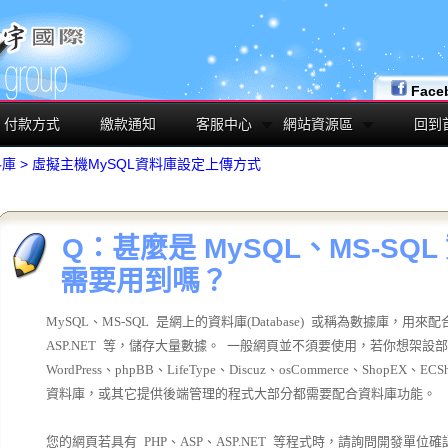
Face
付款方式
繳款通知
客服中心
網站資源區
回到
料庫
>
虛擬主機MySQL資料庫設定上傳方式
Q：甚麼是 MySQL、MS-SQ
需要用到嗎？
MySQL、MS-SQL 是網上的資料庫
(Database)
或稱為數據庫，用來配合網
ASP.NET 等，儲存大量數據。 一般網頁並不須要使用，若你想架設
WordPress、phpBB、LifeType、Discuz、osCommerce、ShopEX
資料庫，或其它提供後端管理的程式大部分都需要配合資料庫功能。
您的網頁若具有
PHP、ASP、ASP.NET 等程式時，請詢問開發單位確