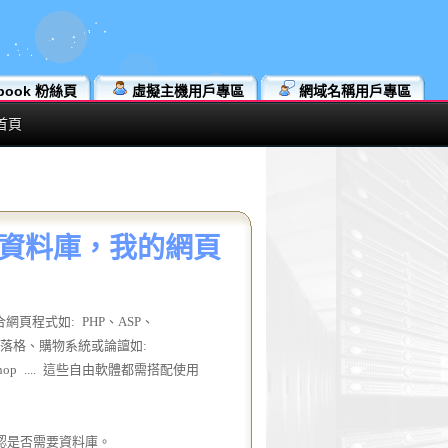
book 粉絲頁
虛擬主機用戶專區
網域名稱用戶專區
首頁
L 資料庫，我的網頁
頁程式如: PHP、ASP、
部落格、購物系統或論譠如:
、ECShop .... 這些自由軟體都需搭配使用
認
是否需要資料庫。